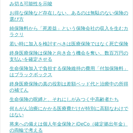
み切る可能性を示唆
お得な保険など存在しない、あるのは無駄のない保険の
選び方
純保険料から「死差益」という保険会社の収入を生むカ
ラクリ
若い時に加入を検討すべきは医療保険ではなく死亡保険
終身医療保険は保険と向き合う機会を奪い、数百万円の
支払いを確定させる
生命保険加入で負担する保険維持の費用「付加保険料」
はブラックボックス
終身医療保険の真の役割は差額ベッド代と治療中の所得
の補てん
生命保険の呪縛と、それにしがみつく中高齢者たち
何もがん治療にかかる医療費だけが特別に高額なわけで
はない
将来への備えは個人年金保険とiDeCo（確定拠出年金）
の両輪で考える