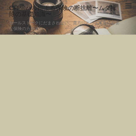
CFP®ハルによる保険の断捨離〜ムダ排
除の基礎知識〜
セールストークにだまされない、貴方にとって本当に必要
な保険のカタチ