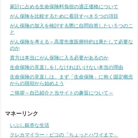
家計に占める生命保険料負担の適正価格について
がん保険を比較するために着目すべき５つの項目
がん保険の加入を検討する際に自問自答したい５つのこ
と
がん保険を考える～高度先進医療特約は果たして必要な
のか
貴方は本当にがん保険に入る必要があるのか
生命保険の見直しをしなければいけない本当の理由
生命保険の見直しは、まず「生命保険」に抱く固定概念
からの脱却から始めよう
ご挨拶～自己紹介と当サイトの趣旨について～
マネーリンク
いぶし銀杏な生活
クレカマイラー・ピコの「ちょっとハワイまで」