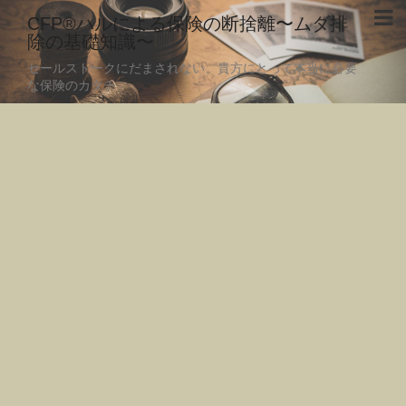
CFP®ハルによる保険の断捨離〜ムダ排
除の基礎知識〜
セールストークにだまされない、貴方にとって本当に必要
な保険のカタチ