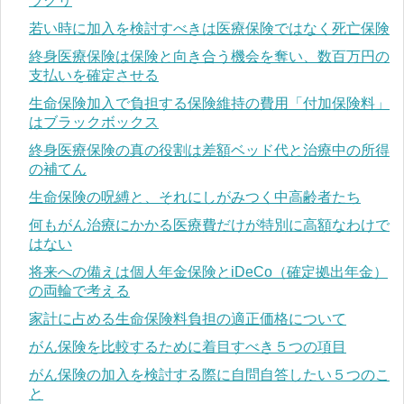
ラクリ
若い時に加入を検討すべきは医療保険ではなく死亡保険
終身医療保険は保険と向き合う機会を奪い、数百万円の
支払いを確定させる
生命保険加入で負担する保険維持の費用「付加保険料」
はブラックボックス
終身医療保険の真の役割は差額ベッド代と治療中の所得
の補てん
生命保険の呪縛と、それにしがみつく中高齢者たち
何もがん治療にかかる医療費だけが特別に高額なわけで
はない
将来への備えは個人年金保険とiDeCo（確定拠出年金）
の両輪で考える
家計に占める生命保険料負担の適正価格について
がん保険を比較するために着目すべき５つの項目
がん保険の加入を検討する際に自問自答したい５つのこ
と